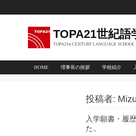
コ
ン
テ
ン
TOPA21世紀語
ツ
TOPA21st CENTURY LANGUAGE SCHOOL TEL
へ
ス
キ
メインメニュー
HOME
理事長の挨拶
学校紹介
ッ
プ
投稿者:
Miz
入学願書・履歴
た。