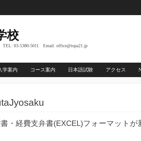
学校
: 03-5380-5011 Email: office@topa21.jp
入学案内
コース案内
日本語試験
アクセス
utaJyosaku
書・経費支弁書(EXCEL)フォーマット